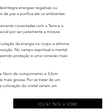
esintegra energias negativas ou
es de paz e purifica até os ambientes
emamente conectadas com a Terra e o
cial por ser justamente a mistura
.
rculação da energia no corpo e elimina
posição. No campo espiritual e mental.
trazendo proteção e uma conexão mais
.
ia 16cm de comprimento e 3,5cm
 mais grossa. Por se tratar de um
e coloração do cristal variam um
.
VOLTAR PARA A HOME