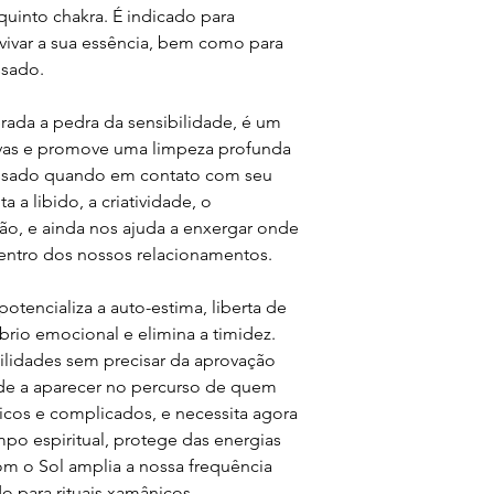
Para potencializar as 
 quinto chakra. É indicado para
intencione o que você
avivar a sua essência, bem como para
cristais são entidade
ssado.
programados com uma
para dentro de si fec
nas mãos ou no coraç
erada a pedra da sensibilidade, é um
Depois de firmada a 
ivas e promove uma limpeza profunda
deixe o cristal agir. 
assado quando em contato com seu
 a libido, a criatividade, o
ARMAZENAMENTO
o, e ainda nos ajuda a enxergar onde
Mantenha seu cristal
entro dos nossos relacionamentos.
recomendamos guard
outro cômodo onde m
Lembre-se que ele é
potencializa a auto-estima, liberta de
uso se estiver muito r
íbrio emocional e elimina a timidez.
fronha do travesseir
ilidades sem precisar da aprovação
evitar que ele role e
de a aparecer no percurso de quem
BIOSEGURANÇA
cos e complicados, e necessita agora
É imprescindível que
o espiritual, protege das energias
cristal sejam seguida
vaginal e evitando c
com o Sol amplia a nossa frequência
Em caso de queda, ce
do para rituais xamânicos.