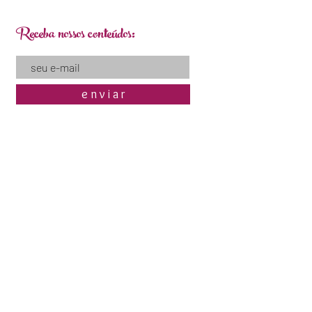
Receba nossos conteúdos:
e n v i a r