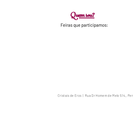
Quem sou?
Feiras que participamos:
veja nos
destaques!
Cristais de Eros |
Rua Dr Homem de Melo 514,, Pe