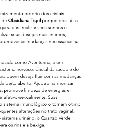
permanece inteiro, s
quebrar ou rachar, n
aizamento próprio dos cristais
imediatamente. Devol
a de
Obsidiana Tigril
porque possui as
usar os pedacinhos 
e garra para realizar seus sonhos e
lizar seus desejos mais íntimos,
a promover as mudanças necessárias na
hecido como Aventurina, é um
istema nervoso. Cristal da saúde e do
para quem deseja fluir com as mudanças
de peito aberto. Ajuda a harmonizar
s, promove limpeza de energias e
r afetivo-sexualmente. Suas
o sistema imunológico o tornam ótimo
quentes alterações no trato vaginal.
sistema urinário, o Quartzo Verde
ra os rins e a bexiga.