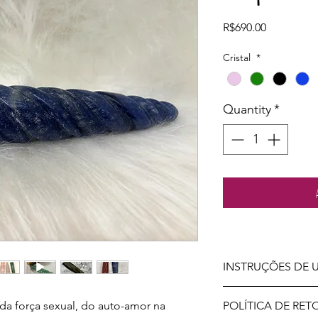
Price
R$690.00
Cristal
*
Quantity
*
INSTRUÇÕES DE 
LIMPEZA E HIGIEN
da força sexual, do auto-amor na
POLÍTICA DE RE
Assim que receber s