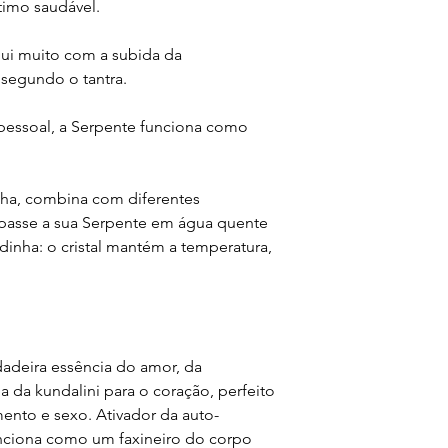
ntimo saudável.
o lave com água morn
Para evitar danos no
faça uma misturinha 
embalagens sustentá
cereias) com óleo es
bui muito com a subida da
suportar alto impacto
poder antibactericida
l segundo o tantra.
chance do seu crista
Nunca, em hipótese 
zero.
água fervendo ou rec
Se a peça estiver qu
essoal, a Serpente funciona como
lo.
entre em contato em 
LIMPEZA ENERGÉTI
para que possamos sub
Grandes aliados na t
mesmo modelo e valor
cristais também prec
sinha, combina com diferentes
imagem nesse primeir
quando. Algumas dica
, passe a sua Serpente em água quente
imperfeição através d
usar uma delas ou to
inha: o cristal mantém a temperatura,
tutu@cristaisdeeros.
- deixar a noite inte
Por se tratar de um 
que esteja nublado);
devoluções.
- passar um bastão de
- deixar ao sol (no m
pode desbotar e perd
- enrolar num algodão
rdadeira essência do amor, da
noite.
a da kundalini para o coração, perfeito
ento e sexo. Ativador da auto-
INTENÇÃO DE USO
nciona como um faxineiro do corpo