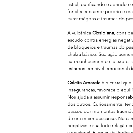
astral, purificando e abrindo o
fortalecer o amor próprio e re
curar mágoas e traumas do pa
A vulcânica
Obsidiana
, consid
escudo contra energias negat
de bloqueios e traumas do p
chakra básico. Sua ação aumenta
autoconhecimento e a expressã
estamos em nível emocional d
Calcita Amarela
é o cristal que 
inseguranças, favorece o equil
Nos ajuda a assumir responsab
dos outros. Curiosamente, ten
passou por momentos traumáti
de um maior descanso. No camp
negativas e sua forte relação 
vibracional. É um cristal indica