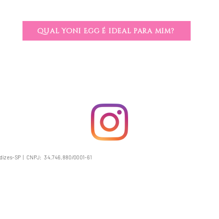
Qual Yoni Egg é ideal para mim?
rdizes-SP |
CNPJ:
34.746.880/0001-61