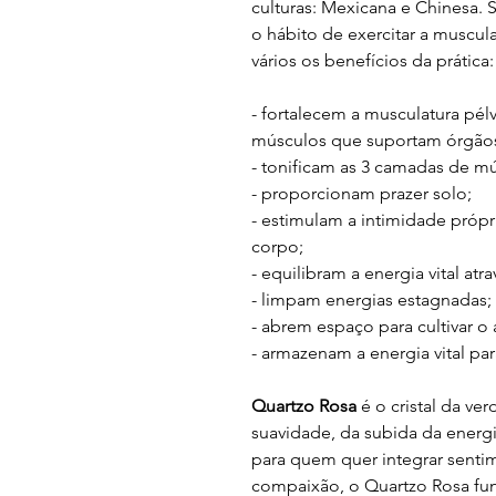
culturas: Mexicana e Chinesa.
o hábito de exercitar a muscul
vários os benefícios da prática:
- fortalecem a musculatura pél
músculos que suportam órgãos
- tonificam as 3 camadas de mú
- proporcionam prazer solo;
- estimulam a intimidade própr
corpo;
- equilibram a energia vital atr
- limpam energias estagnadas;
- abrem espaço para cultivar o
- armazenam a energia vital pa
Quartzo Rosa
é o cristal da ve
suavidade, da subida da energi
para quem quer integrar sentim
compaixão, o Quartzo Rosa fu