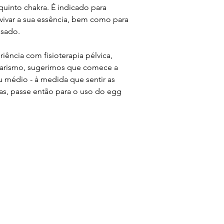
Para potencializar as 
 quinto chakra. É indicado para
intencione o que você
avivar a sua essência, bem como para
cristais são entidade
ssado.
programados com uma
para dentro de si fec
ência com fisioterapia pélvica,
nas mãos ou no coraç
arismo, sugerimos que comece a
Depois de firmada a 
deixe o cristal agir. 
u médio - à medida que sentir as
as, passe então para o uso do egg
ARMAZENAMENTO
Mantenha seu cristal
recomendamos guard
outro cômodo onde m
Lembre-se que ele é
uso se estiver muito r
fronha do travesseir
evitar que ele role e
BIOSEGURANÇA
É imprescindível que
cristal sejam seguida
vaginal e evitando c