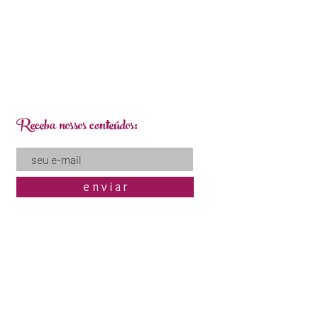
rtifique-se que seu cristal
em rachaduras ou fissuras. Se ele
ão cole-o, interrompa o uso interno
va-o a natureza ou triture para
como decoração.
Receba nossos conteúdos:
e n v i a r