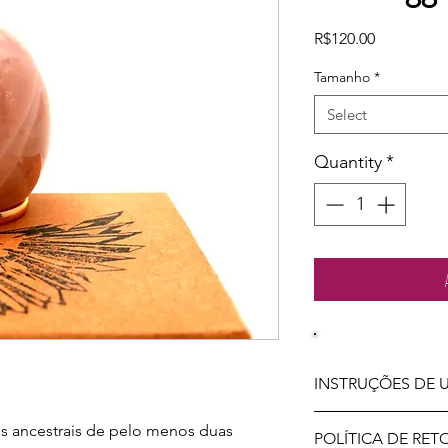
Price
R$120.00
Tamanho
*
Select
Quantity
*
INSTRUÇÕES DE 
LIMPEZA E HIGIEN
s ancestrais de pelo menos duas
POLÍTICA DE RE
Assim que receber s