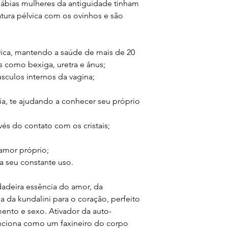
 Sábias mulheres da antiguidade tinham
o lave com água morn
Para evitar danos no
atura pélvica com os ovinhos e são
faça uma misturinha 
embalagens sustentá
cereias) com óleo es
suportar alto impacto
poder antibactericida
chance do seu crista
Nunca, em hipótese 
vica, mantendo a saúde de mais de 20
zero.
água fervendo ou rec
 como bexiga, uretra e ânus;
lo.
sculos internos da vagina;
Se a peça estiver qu
LIMPEZA ENERGÉTI
entre em contato em 
Grandes aliados na t
para que possamos sub
ia, te ajudando a conhecer seu próprio
cristais também prec
mesmo modelo e valor
quando. Algumas dica
imagem nesse primeir
avés do contato com os cristais;
usar uma delas ou to
imperfeição através d
- deixar a noite inte
tutu@cristaisdeeros.
que esteja nublado);
 amor próprio;
- passar um bastão de
ra seu constante uso.
Por se tratar de um 
- deixar ao sol (no m
devoluções.
pode desbotar e perd
rdadeira essência do amor, da
- enrolar num algodão
a da kundalini para o coração, perfeito
noite.
ento e sexo. Ativador da auto-
INTENÇÃO DE USO
nciona como um faxineiro do corpo