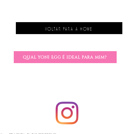
Em caso de queda, ce
permanece inteiro, s
quebrar ou rachar, n
imediatamente. Devol
usar os pedacinhos 
VOLTAR PARA A HOME
Qual Yoni Egg é ideal para mim?